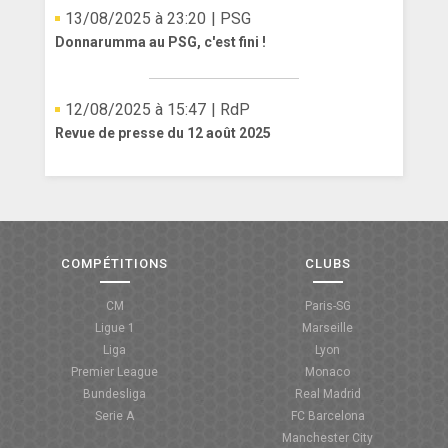
13/08/2025 à 23:20
| PSG
Donnarumma au PSG, c'est fini !
12/08/2025 à 15:47
| RdP
Revue de presse du 12 août 2025
COMPÉTITIONS
CLUBS
CM
Paris-SG
Ligue 1
Marseille
Liga
Lyon
Premier League
Monaco
Bundesliga
Real Madrid
Serie A
FC Barcelona
Manchester City