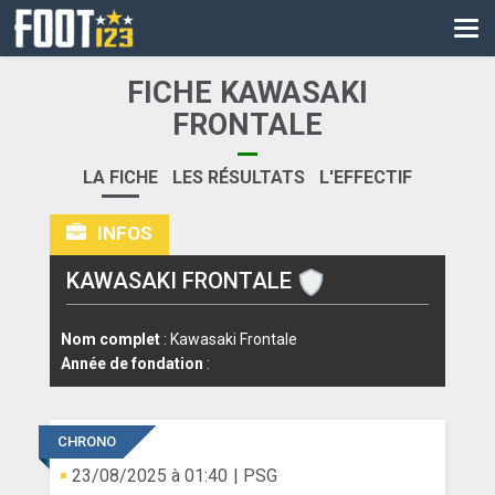
CM
EURO
FICHE KAWASAKI
CAN
FRONTALE
LIGUE DES CHAMPIONS
LA FICHE
LES RÉSULTATS
L'EFFECTIF
PALMARÈS
INFOS
LES DIRECTS
KAWASAKI FRONTALE
LIGUE 1
Nom complet
: Kawasaki Frontale
LIGUE 2
Année de fondation
:
NATIONAL
COUPE DE FRANCE
CHRONO
23/08/2025 à 01:40
| PSG
COUPE DE LA LIGUE