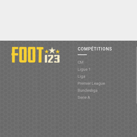
COMPÉTITIONS
CM
Ligue 1
Liga
Premier League
Bundesliga
Serie A