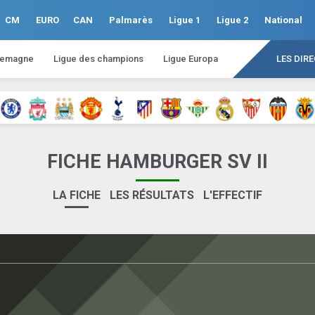
CM
EURO
CAN
Palmarès
Ligue 1
Ligue 2
National
lemagne
Ligue des champions
Ligue Europa
LES DIR
FICHE HAMBURGER SV II
LA FICHE
LES RÉSULTATS
L'EFFECTIF