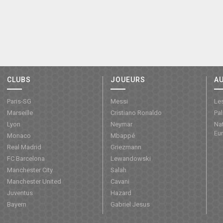
CLUBS
JOUEURS
A
Paris-SG
Messi
Les
Marseille
Cristiano Ronaldo
Pa
Lyon
Neymar
Nat
Eu
Monaco
Mbappé
Real Madrid
Griezmann
FC Barcelona
Lewandowski
Manchester City
Salah
Manchester United
Cavani
Juventus
Hazard
Bayern
Gabriel Jesus