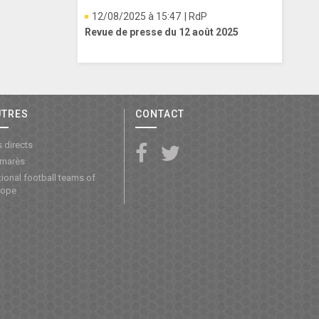
12/08/2025 à 15:47
| RdP
Revue de presse du 12 août 2025
UTRES
CONTACT
 directs
lmarès
ional football teams of
rope