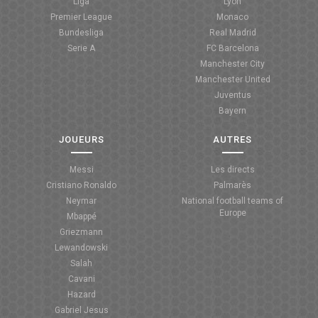
Liga
Lyon
Premier League
Monaco
Bundesliga
Real Madrid
Serie A
FC Barcelona
Manchester City
Manchester United
Juventus
Bayern
JOUEURS
AUTRES
Messi
Les directs
Cristiano Ronaldo
Palmarès
Neymar
National football teams of
Europe
Mbappé
Griezmann
Lewandowski
Salah
Cavani
Hazard
Gabriel Jesus