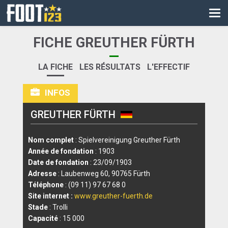
CM
EURO
FICHE GREUTHER FÜRTH
CAN
LA FICHE
LES RÉSULTATS
L'EFFECTIF
LIGUE DES CHAMPIONS
INFOS
PALMARÈS
GREUTHER FÜRTH
LES DIRECTS
LIGUE 1
Nom complet
: Spielvereinigung Greuther Fürth
Année de fondation
: 1903
LIGUE 2
Date de fondation
: 23/09/1903
Adresse
: Laubenweg 60, 90765 Fürth
NATIONAL
Téléphone
: (09 11) 97 67 68 0
Site internet :
www.greuther-fuerth.de
COUPE DE FRANCE
Stade
: Trolli
Capacité
: 15 000
COUPE DE LA LIGUE