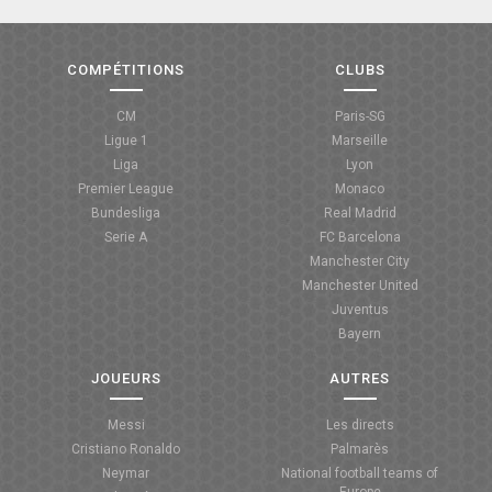
COMPÉTITIONS
CLUBS
CM
Paris-SG
Ligue 1
Marseille
Liga
Lyon
Premier League
Monaco
Bundesliga
Real Madrid
Serie A
FC Barcelona
Manchester City
Manchester United
Juventus
Bayern
JOUEURS
AUTRES
Messi
Les directs
Cristiano Ronaldo
Palmarès
Neymar
National football teams of