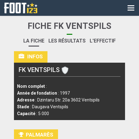
CM
EURO
FICHE FK VENTSPILS
CAN
LA FICHE
LES RÉSULTATS
L'EFFECTIF
LIGUE DES CHAMPIONS
INFOS
PALMARÈS
FK VENTSPILS
LES DIRECTS
LIGUE 1
Nom complet
:
Année de fondation
: 1997
LIGUE 2
Adresse
: Dzintaru Str. 20a 3602 Ventspils
Stade
: Daugava Ventspils
NATIONAL
Capacité
: 5 000
COUPE DE FRANCE
PALMARÈS
COUPE DE LA LIGUE