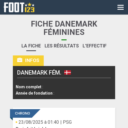
CM
EURO
FICHE DANEMARK
CAN
FÉMININES
LIGUE DES CHAMPIONS
LA FICHE
LES RÉSULTATS
L'EFFECTIF
PALMARÈS
INFOS
LES DIRECTS
DANEMARK FÉM.
LIGUE 1
Nom complet
:
LIGUE 2
Année de fondation
:
NATIONAL
CHRONO
COUPE DE FRANCE
23/08/2025 à 01:40
| PSG
COUPE DE LA LIGUE