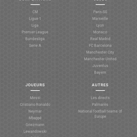
CM
Paris-SG
Ligue 1
Marseille
Liga
Lyon
Premier League
Monaco
Bundesliga
Real Madrid
Serie A
FC Barcelona
Manchester City
Manchester United
Juventus
Bayern
JOUEURS
AUTRES
Messi
Les directs
Cristiano Ronaldo
Palmarès
Neymar
National football teams of
Europe
Mbappé
Griezmann
Lewandowski