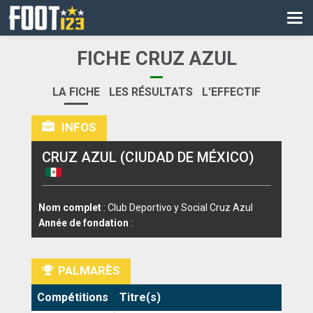
CM
EURO
FICHE CRUZ AZUL
CAN
LA FICHE
LES RÉSULTATS
L'EFFECTIF
LIGUE DES CHAMPIONS
INFOS
PALMARÈS
CRUZ AZUL (CIUDAD DE MÉXICO)
LES DIRECTS
LIGUE 1
Nom complet
: Club Deportivo y Social Cruz Azul
LIGUE 2
Année de fondation
:
NATIONAL
PALMARÈS
COUPE DE FRANCE
Compétitions
Titre(s)
COUPE DE LA LIGUE