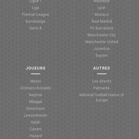
Ligue 1
Marseille
Liga
Lyon
Premier League
Monaco
Bundesliga
Real Madrid
Serie A
FC Barcelona
Manchester City
Manchester United
Juventus
Bayern
JOUEURS
AUTRES
Messi
Les directs
Cristiano Ronaldo
Palmarès
Neymar
National football teams of
Europe
Mbappé
Griezmann
Lewandowski
Salah
Cavani
Hazard