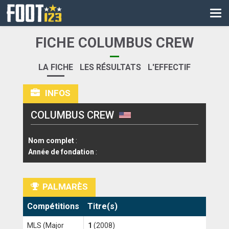
CM
EURO
FICHE COLUMBUS CREW
CAN
LA FICHE
LES RÉSULTATS
L'EFFECTIF
LIGUE DES CHAMPIONS
INFOS
PALMARÈS
COLUMBUS CREW
LES DIRECTS
LIGUE 1
Nom complet
:
Année de fondation
:
LIGUE 2
NATIONAL
PALMARÈS
COUPE DE FRANCE
Compétitions
Titre(s)
COUPE DE LA LIGUE
MLS (Major
1
(2008)