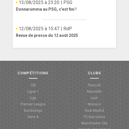
13/08/2025 à 23:20
| PSG
Donnarumma au PSG, c'est fini !
12/08/2025 à 15:47
| RdP
Revue de presse du 12 août 2025
COMPÉTITIONS
CLUBS
CM
Paris-SG
Ligue 1
Marseille
Liga
Lyon
Premier League
Monaco
Bundesliga
Real Madrid
Serie A
FC Barcelona
Manchester City