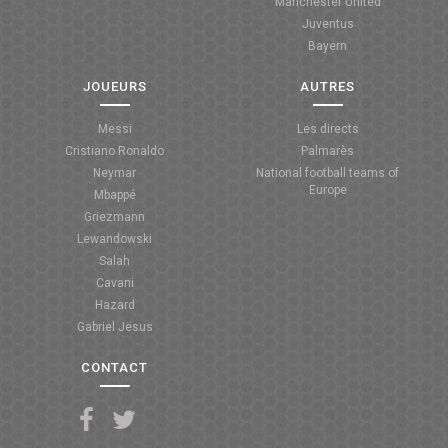
Manchester United
Juventus
Bayern
JOUEURS
AUTRES
Messi
Les directs
Cristiano Ronaldo
Palmarès
Neymar
National football teams of
Europe
Mbappé
Griezmann
Lewandowski
Salah
Cavani
Hazard
Gabriel Jesus
CONTACT