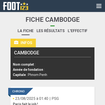
CM
EURO
FICHE CAMBODGE
CAN
LA FICHE
LES RÉSULTATS
L'EFFECTIF
LIGUE DES CHAMPIONS
INFOS
PALMARÈS
CAMBODGE
LES DIRECTS
LIGUE 1
Nom complet
:
Année de fondation
:
LIGUE 2
Capitale
: Phnom Penh
NATIONAL
CHRONO
COUPE DE FRANCE
23/08/2025 à 01:40
| PSG
COUPE DE LA LIGUE
Paris fait le job !