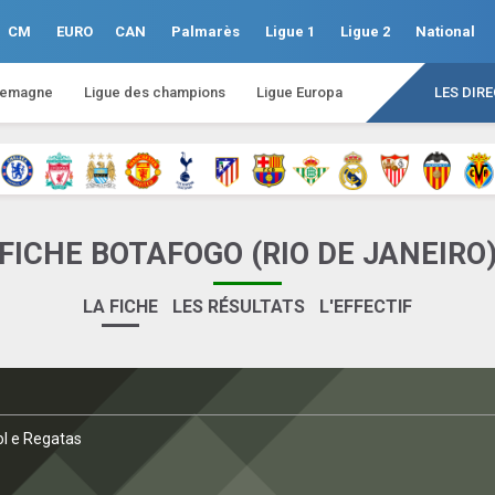
CM
EURO
CAN
Palmarès
Ligue 1
Ligue 2
National
lemagne
Ligue des champions
Ligue Europa
LES DIR
FICHE BOTAFOGO (RIO DE JANEIRO
LA FICHE
LES RÉSULTATS
L'EFFECTIF
ol e Regatas