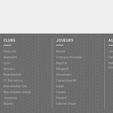
CLUBS
JOUEURS
A
Paris-SG
Messi
Les
Marseille
Cristiano Ronaldo
Pa
Lyon
Neymar
Nat
Eu
Monaco
Mbappé
Real Madrid
Griezmann
FC Barcelona
Lewandowski
Manchester City
Salah
Manchester United
Cavani
Juventus
Hazard
Bayern
Gabriel Jesus