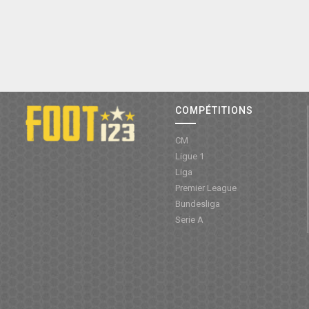
COMPÉTITIONS
CM
Ligue 1
Liga
Premier League
Bundesliga
Serie A