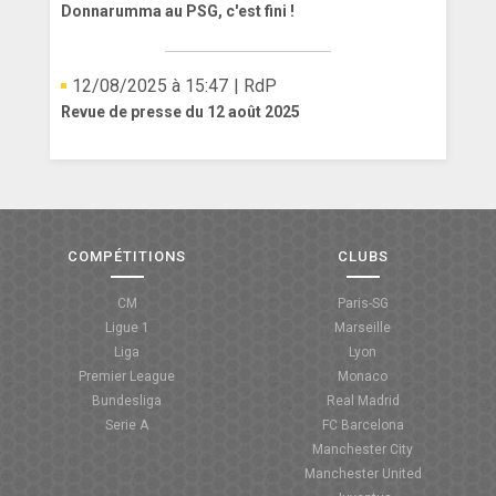
Donnarumma au PSG, c'est fini !
12/08/2025 à 15:47
| RdP
Revue de presse du 12 août 2025
COMPÉTITIONS
CLUBS
CM
Paris-SG
Ligue 1
Marseille
Liga
Lyon
Premier League
Monaco
Bundesliga
Real Madrid
Serie A
FC Barcelona
Manchester City
Manchester United