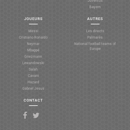
Juventus
Bayern
JOUEURS
AUTRES
Messi
Les directs
Cristiano Ronaldo
Palmarès
Neymar
National football teams of
Europe
Mbappé
Griezmann
Lewandowski
Salah
Cavani
Hazard
Gabriel Jesus
CONTACT