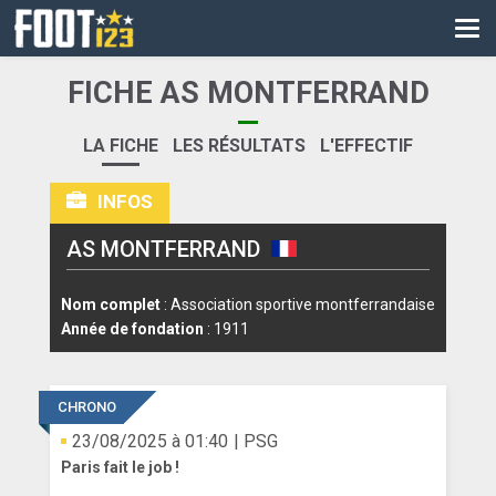
CM
EURO
FICHE AS MONTFERRAND
CAN
LA FICHE
LES RÉSULTATS
L'EFFECTIF
LIGUE DES CHAMPIONS
INFOS
PALMARÈS
AS MONTFERRAND
LES DIRECTS
LIGUE 1
Nom complet
: Association sportive montferrandaise
Année de fondation
: 1911
LIGUE 2
NATIONAL
CHRONO
23/08/2025 à 01:40
| PSG
COUPE DE FRANCE
Paris fait le job !
COUPE DE LA LIGUE