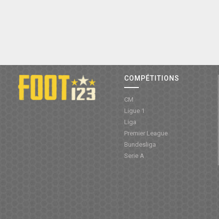
COMPÉTITIONS
CM
Ligue 1
Liga
Premier League
Bundesliga
Serie A