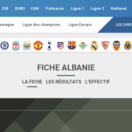
CM
EURO
CAN
Palmarès
Ligue 1
Ligue 2
National
lemagne
Ligue des champions
Ligue Europa
LES DIR
FICHE ALBANIE
LA FICHE
LES RÉSULTATS
L'EFFECTIF