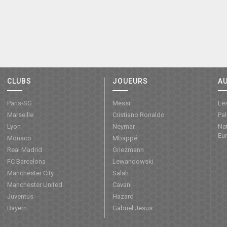
CLUBS
JOUEURS
A
Paris-SG
Messi
Les
Marseille
Cristiano Ronaldo
Pa
Lyon
Neymar
Nat
Eu
Monaco
Mbappé
Real Madrid
Griezmann
FC Barcelona
Lewandowski
Manchester City
Salah
Manchester United
Cavani
Juventus
Hazard
Bayern
Gabriel Jesus