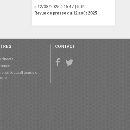
12/08/2025 à 15:47
| RdP
Revue de presse du 12 août 2025
UTRES
CONTACT
 directs
lmarès
ional football teams of
rope