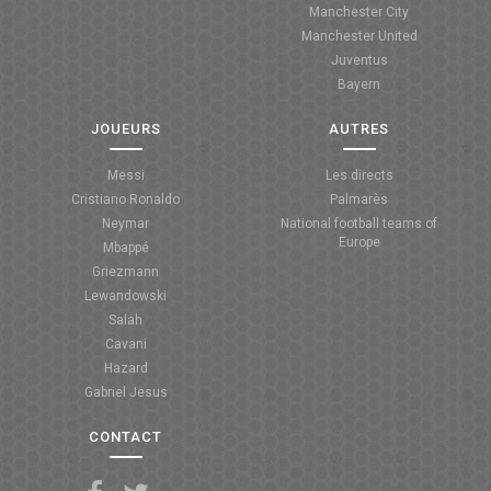
Manchester City
ANGLETERRE
Manchester United
Juventus
ESPAGNE
Bayern
ITALIE
JOUEURS
AUTRES
ALLEMAGNE
Messi
Les directs
Cristiano Ronaldo
Palmarès
RECHERCHE
Neymar
National football teams of
Europe
Mbappé
Griezmann
Lewandowski
Salah
Cavani
Hazard
Gabriel Jesus
CONTACT