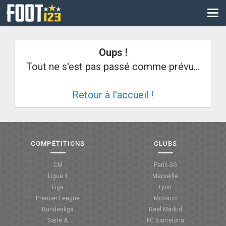
CM
EURO
Oups !
CAN
Tout ne s'est pas passé comme prévu...
LIGUE DES CHAMPIONS
Retour à l'accueil !
PALMARÈS
LES DIRECTS
LIGUE 1
COMPÉTITIONS
CLUBS
LIGUE 2
CM
Paris-SG
Ligue 1
Marseille
NATIONAL
Liga
Lyon
Premier League
Monaco
COUPE DE FRANCE
Bundesliga
Real Madrid
Serie A
FC Barcelona
COUPE DE LA LIGUE