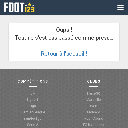
CM
EURO
Oups !
CAN
Tout ne s'est pas passé comme prévu...
LIGUE DES CHAMPIONS
Retour à l'accueil !
PALMARÈS
LES DIRECTS
LIGUE 1
COMPÉTITIONS
CLUBS
LIGUE 2
CM
Paris-SG
Ligue 1
Marseille
NATIONAL
Liga
Lyon
Premier League
Monaco
COUPE DE FRANCE
Bundesliga
Real Madrid
Serie A
FC Barcelona
COUPE DE LA LIGUE