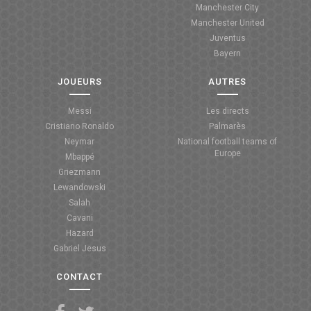
Manchester City
ANGLETERRE
Manchester United
Juventus
ESPAGNE
Bayern
ITALIE
JOUEURS
AUTRES
ALLEMAGNE
Messi
Les directs
Cristiano Ronaldo
Palmarès
RECHERCHE
Neymar
National football teams of
Europe
Mbappé
Griezmann
Lewandowski
Salah
Cavani
Hazard
Gabriel Jesus
CONTACT