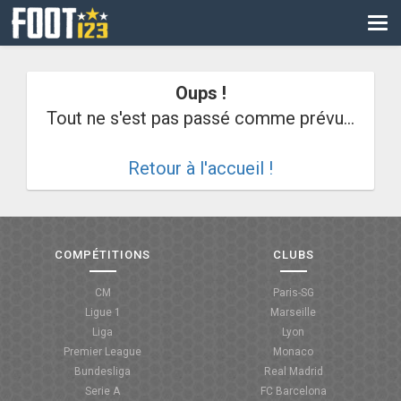
CM
EURO
Oups !
CAN
Tout ne s'est pas passé comme prévu...
LIGUE DES CHAMPIONS
Retour à l'accueil !
PALMARÈS
LES DIRECTS
LIGUE 1
COMPÉTITIONS
CLUBS
LIGUE 2
CM
Paris-SG
Ligue 1
Marseille
NATIONAL
Liga
Lyon
Premier League
Monaco
COUPE DE FRANCE
Bundesliga
Real Madrid
Serie A
FC Barcelona
COUPE DE LA LIGUE