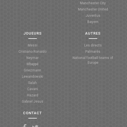
Manchester City
ANGLETERRE
Manchester United
Juventus
ESPAGNE
Bayern
ITALIE
JOUEURS
AUTRES
ALLEMAGNE
Messi
Les directs
Cristiano Ronaldo
Palmarès
RECHERCHE
Neymar
National football teams of
Europe
Mbappé
Griezmann
Lewandowski
Salah
Cavani
Hazard
Gabriel Jesus
CONTACT