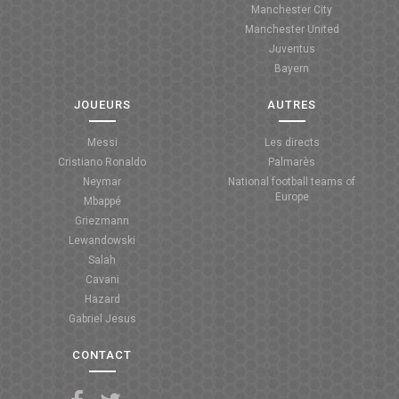
Manchester City
ANGLETERRE
Manchester United
Juventus
ESPAGNE
Bayern
ITALIE
JOUEURS
AUTRES
ALLEMAGNE
Messi
Les directs
Cristiano Ronaldo
Palmarès
RECHERCHE
Neymar
National football teams of
Europe
Mbappé
Griezmann
Lewandowski
Salah
Cavani
Hazard
Gabriel Jesus
CONTACT