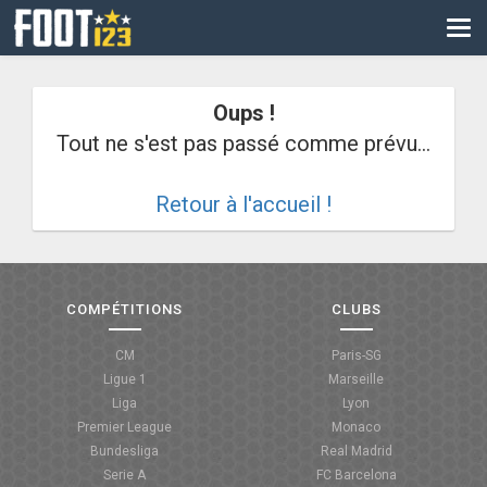
CM
EURO
Oups !
CAN
Tout ne s'est pas passé comme prévu...
LIGUE DES CHAMPIONS
Retour à l'accueil !
PALMARÈS
LES DIRECTS
LIGUE 1
COMPÉTITIONS
CLUBS
LIGUE 2
CM
Paris-SG
Ligue 1
Marseille
NATIONAL
Liga
Lyon
Premier League
Monaco
COUPE DE FRANCE
Bundesliga
Real Madrid
Serie A
FC Barcelona
COUPE DE LA LIGUE