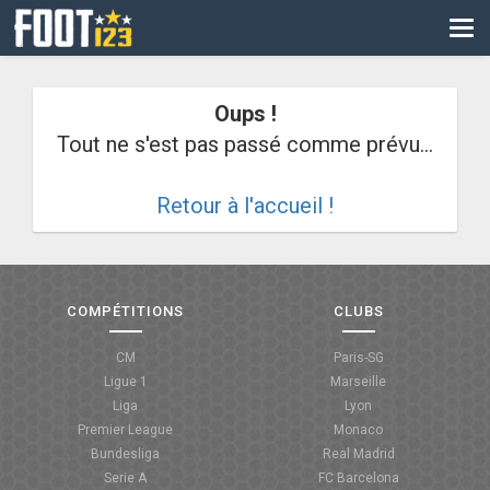
CM
EURO
Oups !
CAN
Tout ne s'est pas passé comme prévu...
LIGUE DES CHAMPIONS
Retour à l'accueil !
PALMARÈS
LES DIRECTS
LIGUE 1
COMPÉTITIONS
CLUBS
LIGUE 2
CM
Paris-SG
Ligue 1
Marseille
NATIONAL
Liga
Lyon
Premier League
Monaco
COUPE DE FRANCE
Bundesliga
Real Madrid
Serie A
FC Barcelona
COUPE DE LA LIGUE