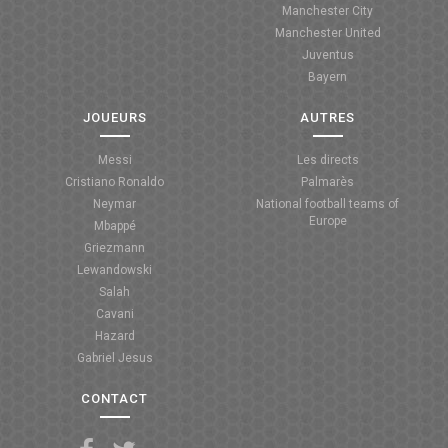
Manchester City
ANGLETERRE
Manchester United
Juventus
ESPAGNE
Bayern
ITALIE
JOUEURS
AUTRES
ALLEMAGNE
Messi
Les directs
Cristiano Ronaldo
Palmarès
RECHERCHE
Neymar
National football teams of
Europe
Mbappé
Griezmann
Lewandowski
Salah
Cavani
Hazard
Gabriel Jesus
CONTACT