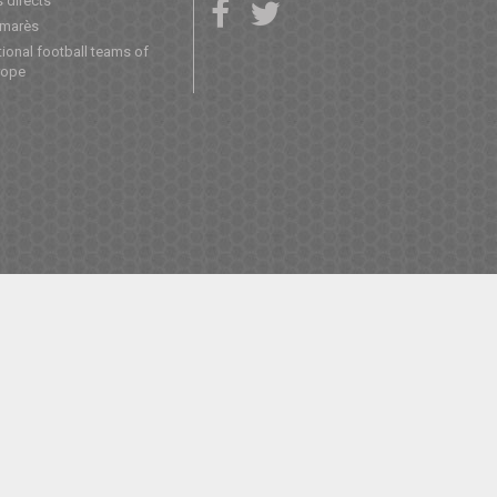
 directs
lmarès
ional football teams of
rope