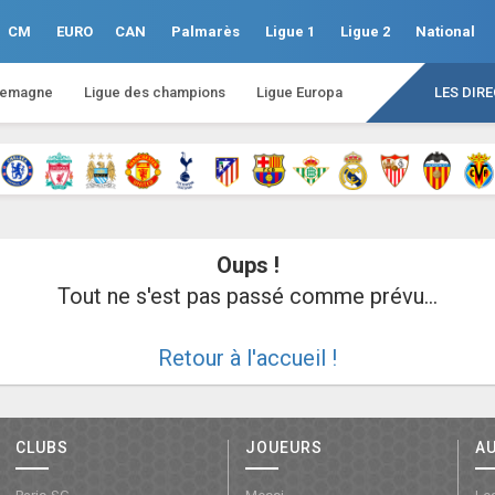
CM
EURO
CAN
Palmarès
Ligue 1
Ligue 2
National
lemagne
Ligue des champions
Ligue Europa
LES DIR
Oups !
Tout ne s'est pas passé comme prévu...
Retour à l'accueil !
CLUBS
JOUEURS
A