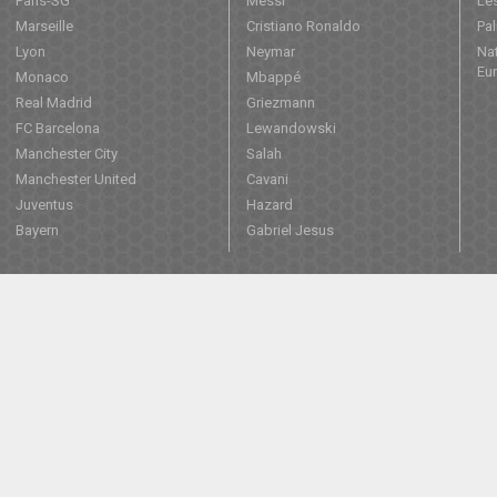
Paris-SG
Messi
Les
Marseille
Cristiano Ronaldo
Pa
Lyon
Neymar
Nat
Eu
Monaco
Mbappé
Real Madrid
Griezmann
FC Barcelona
Lewandowski
Manchester City
Salah
Manchester United
Cavani
Juventus
Hazard
Bayern
Gabriel Jesus