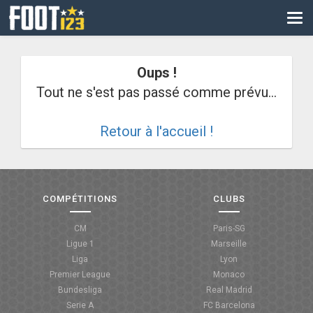
CM
EURO
Oups !
CAN
Tout ne s'est pas passé comme prévu...
LIGUE DES CHAMPIONS
Retour à l'accueil !
PALMARÈS
LES DIRECTS
LIGUE 1
COMPÉTITIONS
CLUBS
LIGUE 2
CM
Paris-SG
Ligue 1
Marseille
NATIONAL
Liga
Lyon
Premier League
Monaco
COUPE DE FRANCE
Bundesliga
Real Madrid
Serie A
FC Barcelona
COUPE DE LA LIGUE