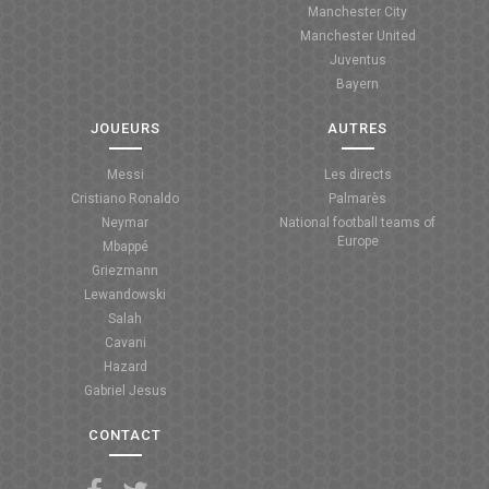
Manchester City
ANGLETERRE
Manchester United
Juventus
ESPAGNE
Bayern
ITALIE
JOUEURS
AUTRES
ALLEMAGNE
Messi
Les directs
Cristiano Ronaldo
Palmarès
RECHERCHE
Neymar
National football teams of
Europe
Mbappé
Griezmann
Lewandowski
Salah
Cavani
Hazard
Gabriel Jesus
CONTACT