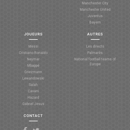
Manchester City
ANGLETERRE
Manchester United
Juventus
ESPAGNE
Bayern
ITALIE
JOUEURS
AUTRES
ALLEMAGNE
Messi
Les directs
Cristiano Ronaldo
Palmarès
RECHERCHE
Neymar
National football teams of
Europe
Mbappé
Griezmann
Lewandowski
Salah
Cavani
Hazard
Gabriel Jesus
CONTACT