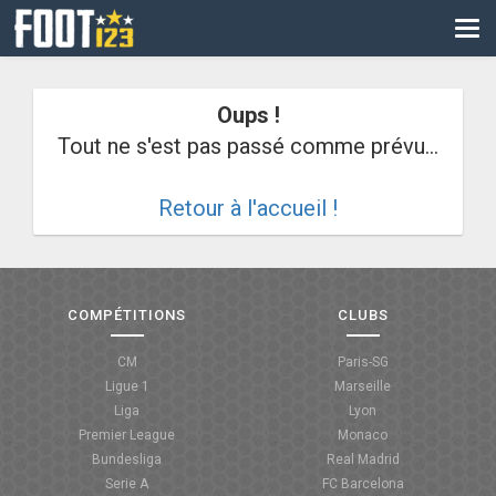
CM
EURO
Oups !
CAN
Tout ne s'est pas passé comme prévu...
LIGUE DES CHAMPIONS
Retour à l'accueil !
PALMARÈS
LES DIRECTS
LIGUE 1
COMPÉTITIONS
CLUBS
LIGUE 2
CM
Paris-SG
Ligue 1
Marseille
NATIONAL
Liga
Lyon
Premier League
Monaco
COUPE DE FRANCE
Bundesliga
Real Madrid
Serie A
FC Barcelona
COUPE DE LA LIGUE