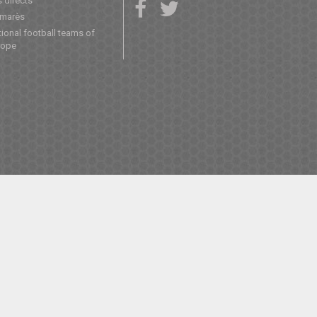
 directs
lmarès
ional football teams of
rope