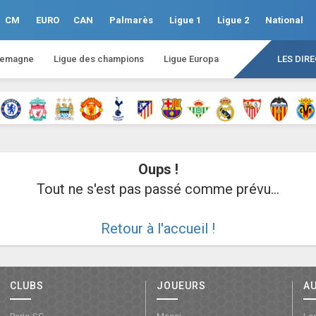
CM
EURO
CAN
Palmarès
Ligue 1
Ligue 2
National
lemagne
Ligue des champions
Ligue Europa
LES DIR
Oups !
Tout ne s'est pas passé comme prévu...
Retour à l'accueil !
CLUBS
JOUEURS
A