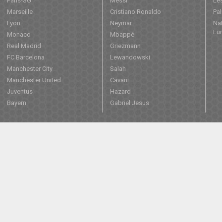
Paris-SG
Messi
Les
Marseille
Cristiano Ronaldo
Pa
Lyon
Neymar
Nat
Eu
Monaco
Mbappé
Real Madrid
Griezmann
FC Barcelona
Lewandowski
Manchester City
Salah
Manchester United
Cavani
Juventus
Hazard
Bayern
Gabriel Jesus