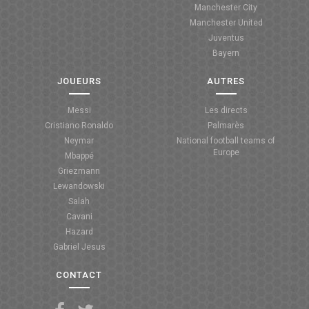
Manchester City
ANGLETERRE
Manchester United
Juventus
ESPAGNE
Bayern
ITALIE
JOUEURS
AUTRES
ALLEMAGNE
Messi
Les directs
Cristiano Ronaldo
Palmarès
RECHERCHE
Neymar
National football teams of
Europe
Mbappé
Griezmann
Lewandowski
Salah
Cavani
Hazard
Gabriel Jesus
CONTACT