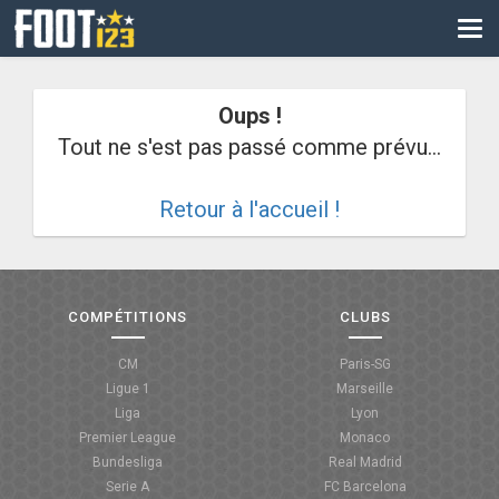
CM
EURO
Oups !
CAN
Tout ne s'est pas passé comme prévu...
LIGUE DES CHAMPIONS
Retour à l'accueil !
PALMARÈS
LES DIRECTS
LIGUE 1
COMPÉTITIONS
CLUBS
LIGUE 2
CM
Paris-SG
Ligue 1
Marseille
NATIONAL
Liga
Lyon
Premier League
Monaco
COUPE DE FRANCE
Bundesliga
Real Madrid
Serie A
FC Barcelona
COUPE DE LA LIGUE