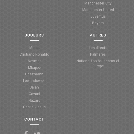
Manchester City
ANGLETERRE
Manchester United
Juventus
ESPAGNE
Bayern
ITALIE
JOUEURS
AUTRES
ALLEMAGNE
Messi
Les directs
Cristiano Ronaldo
Palmarès
RECHERCHE
Neymar
National football teams of
Europe
Mbappé
Griezmann
Lewandowski
Salah
Cavani
Hazard
Gabriel Jesus
CONTACT