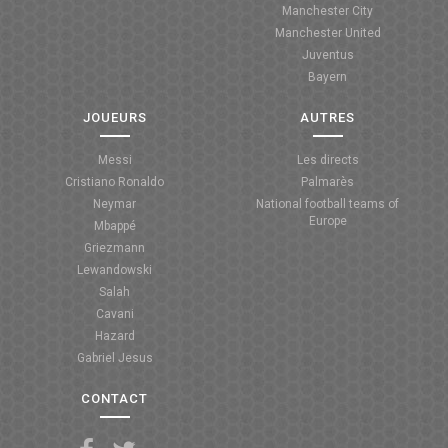
Manchester City
ANGLETERRE
Manchester United
Juventus
ESPAGNE
Bayern
ITALIE
JOUEURS
AUTRES
ALLEMAGNE
Messi
Les directs
Cristiano Ronaldo
Palmarès
RECHERCHE
Neymar
National football teams of
Europe
Mbappé
Griezmann
Lewandowski
Salah
Cavani
Hazard
Gabriel Jesus
CONTACT