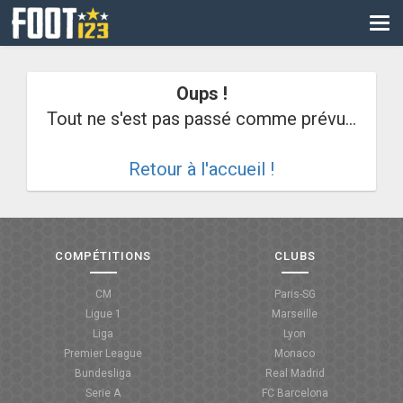
CM
EURO
Oups !
CAN
Tout ne s'est pas passé comme prévu...
LIGUE DES CHAMPIONS
Retour à l'accueil !
PALMARÈS
LES DIRECTS
LIGUE 1
COMPÉTITIONS
CLUBS
LIGUE 2
CM
Paris-SG
Ligue 1
Marseille
NATIONAL
Liga
Lyon
Premier League
Monaco
COUPE DE FRANCE
Bundesliga
Real Madrid
Serie A
FC Barcelona
COUPE DE LA LIGUE