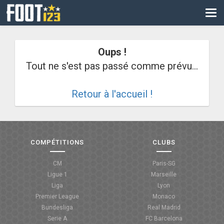
CM
EURO
Oups !
CAN
Tout ne s'est pas passé comme prévu...
LIGUE DES CHAMPIONS
Retour à l'accueil !
PALMARÈS
LES DIRECTS
LIGUE 1
COMPÉTITIONS
CLUBS
LIGUE 2
CM
Paris-SG
Ligue 1
Marseille
NATIONAL
Liga
Lyon
Premier League
Monaco
COUPE DE FRANCE
Bundesliga
Real Madrid
Serie A
FC Barcelona
COUPE DE LA LIGUE