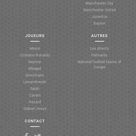
Manchester City
ANGLETERRE
Manchester United
Juventus
ESPAGNE
Bayern
ITALIE
JOUEURS
AUTRES
ALLEMAGNE
Messi
Les directs
Cristiano Ronaldo
Palmarès
RECHERCHE
Neymar
National football teams of
Europe
Mbappé
Griezmann
Lewandowski
Salah
Cavani
Hazard
Gabriel Jesus
CONTACT