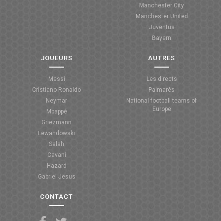
Manchester City
ANGLETERRE
Manchester United
Juventus
ESPAGNE
Bayern
ITALIE
JOUEURS
AUTRES
ALLEMAGNE
Messi
Les directs
Cristiano Ronaldo
Palmarès
RECHERCHE
Neymar
National football teams of
Europe
Mbappé
Griezmann
Lewandowski
Salah
Cavani
Hazard
Gabriel Jesus
CONTACT