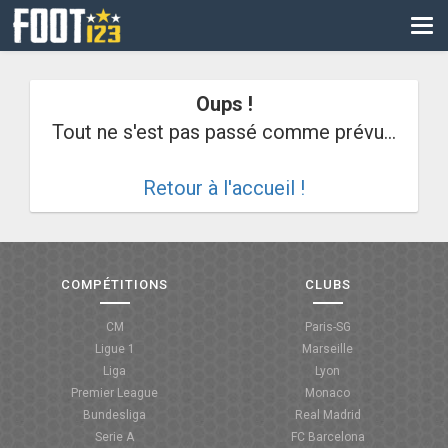
CM
EURO
Oups !
CAN
Tout ne s'est pas passé comme prévu...
LIGUE DES CHAMPIONS
Retour à l'accueil !
PALMARÈS
LES DIRECTS
LIGUE 1
COMPÉTITIONS
CLUBS
LIGUE 2
CM
Paris-SG
Ligue 1
Marseille
NATIONAL
Liga
Lyon
Premier League
Monaco
COUPE DE FRANCE
Bundesliga
Real Madrid
Serie A
FC Barcelona
COUPE DE LA LIGUE