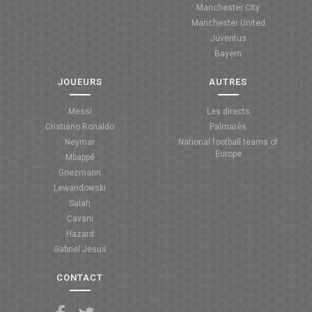
Manchester City
ANGLETERRE
Manchester United
Juventus
ESPAGNE
Bayern
ITALIE
JOUEURS
AUTRES
ALLEMAGNE
Messi
Les directs
Cristiano Ronaldo
Palmarès
RECHERCHE
Neymar
National football teams of
Europe
Mbappé
Griezmann
Lewandowski
Salah
Cavani
Hazard
Gabriel Jesus
CONTACT