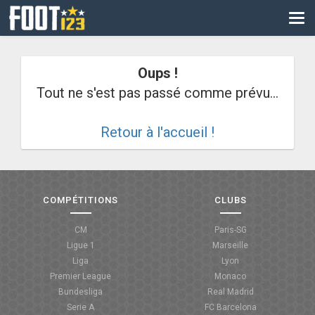
CM
EURO
Oups !
CAN
Tout ne s'est pas passé comme prévu...
LIGUE DES CHAMPIONS
Retour à l'accueil !
PALMARÈS
LES DIRECTS
LIGUE 1
COMPÉTITIONS
CLUBS
LIGUE 2
CM
Paris-SG
Ligue 1
Marseille
NATIONAL
Liga
Lyon
Premier League
Monaco
COUPE DE FRANCE
Bundesliga
Real Madrid
Serie A
FC Barcelona
COUPE DE LA LIGUE