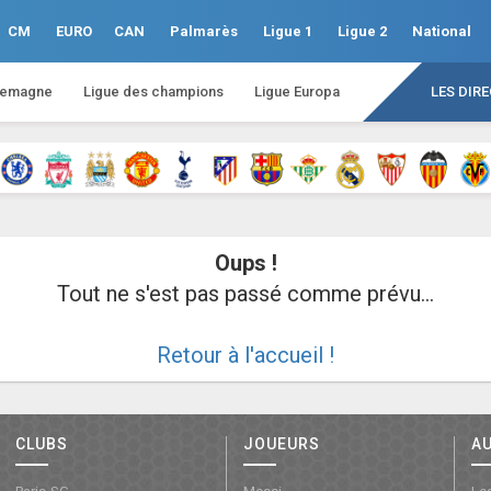
CM
EURO
CAN
Palmarès
Ligue 1
Ligue 2
National
lemagne
Ligue des champions
Ligue Europa
LES DIR
Oups !
Tout ne s'est pas passé comme prévu...
Retour à l'accueil !
CLUBS
JOUEURS
A