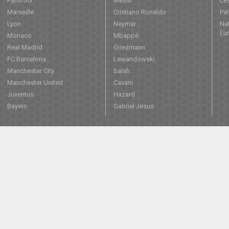
Paris-SG
Messi
Les
Marseille
Cristiano Ronaldo
Pa
Lyon
Neymar
Nat
Eu
Monaco
Mbappé
Real Madrid
Griezmann
FC Barcelona
Lewandowski
Manchester City
Salah
Manchester United
Cavani
Juventus
Hazard
Bayern
Gabriel Jesus