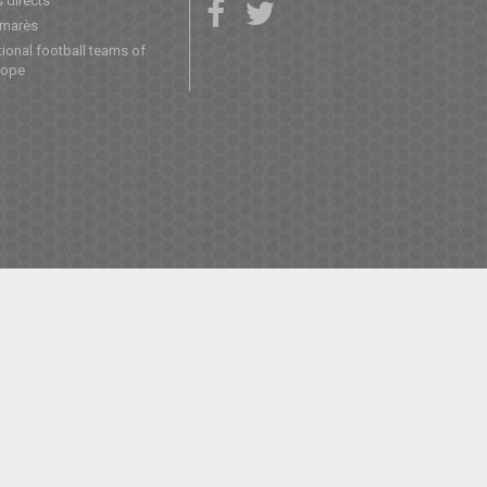
 directs
lmarès
ional football teams of
rope