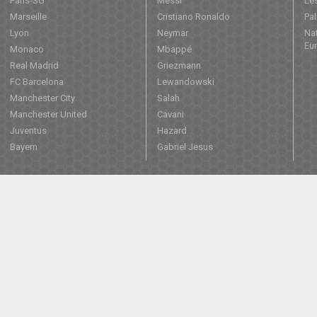
Paris-SG
Messi
Les
Marseille
Cristiano Ronaldo
Pa
Lyon
Neymar
Nat
Eu
Monaco
Mbappé
Real Madrid
Griezmann
FC Barcelona
Lewandowski
Manchester City
Salah
Manchester United
Cavani
Juventus
Hazard
Bayern
Gabriel Jesus