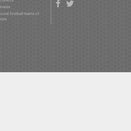
 directs
lmarès
ional football teams of
rope