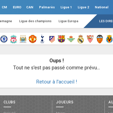
CM
EURO
CAN
Palmarès
Ligue 1
Ligue 2
National
lemagne
Ligue des champions
Ligue Europa
LES DIR
Oups !
Tout ne s'est pas passé comme prévu...
Retour à l'accueil !
CLUBS
JOUEURS
A