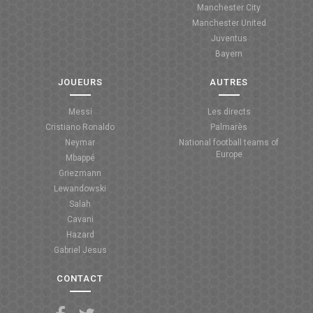
Manchester City
ANGLETERRE
Manchester United
Juventus
ESPAGNE
Bayern
ITALIE
JOUEURS
AUTRES
ALLEMAGNE
Messi
Les directs
Cristiano Ronaldo
Palmarès
RECHERCHE
Neymar
National football teams of
Europe
Mbappé
Griezmann
Lewandowski
Salah
Cavani
Hazard
Gabriel Jesus
CONTACT