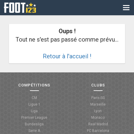
CM
EURO
Oups !
CAN
Tout ne s'est pas passé comme prévu...
LIGUE DES CHAMPIONS
Retour à l'accueil !
PALMARÈS
LES DIRECTS
LIGUE 1
COMPÉTITIONS
CLUBS
LIGUE 2
CM
Paris-SG
Ligue 1
Marseille
NATIONAL
Liga
Lyon
Premier League
Monaco
COUPE DE FRANCE
Bundesliga
Real Madrid
Serie A
FC Barcelona
COUPE DE LA LIGUE