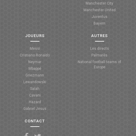
Manchester City
ANGLETERRE
Manchester United
Juventus
ESPAGNE
Bayern
ITALIE
JOUEURS
AUTRES
ALLEMAGNE
Messi
Les directs
Cristiano Ronaldo
Palmarès
RECHERCHE
Neymar
National football teams of
Europe
Mbappé
Griezmann
Lewandowski
Salah
Cavani
Hazard
Gabriel Jesus
CONTACT