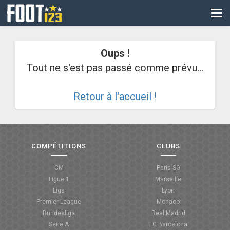
CM
EURO
Oups !
CAN
Tout ne s'est pas passé comme prévu...
LIGUE DES CHAMPIONS
Retour à l'accueil !
PALMARÈS
LES DIRECTS
LIGUE 1
COMPÉTITIONS
CLUBS
LIGUE 2
CM
Paris-SG
Ligue 1
Marseille
NATIONAL
Liga
Lyon
Premier League
Monaco
COUPE DE FRANCE
Bundesliga
Real Madrid
Serie A
FC Barcelona
COUPE DE LA LIGUE