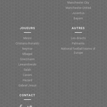
Manchester City
ANGLETERRE
Manchester United
Juventus
ESPAGNE
Bayern
ITALIE
JOUEURS
AUTRES
ALLEMAGNE
Messi
Les directs
Cristiano Ronaldo
Palmarès
RECHERCHE
Neymar
National football teams of
Europe
Mbappé
Griezmann
Lewandowski
Salah
Cavani
Hazard
Gabriel Jesus
CONTACT