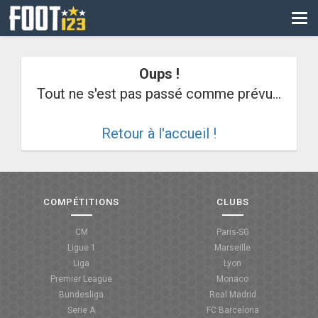
CM
EURO
Oups !
CAN
Tout ne s'est pas passé comme prévu...
LIGUE DES CHAMPIONS
Retour à l'accueil !
PALMARÈS
LES DIRECTS
LIGUE 1
COMPÉTITIONS
CLUBS
LIGUE 2
CM
Paris-SG
Ligue 1
Marseille
NATIONAL
Liga
Lyon
Premier League
Monaco
COUPE DE FRANCE
Bundesliga
Real Madrid
Serie A
FC Barcelona
COUPE DE LA LIGUE