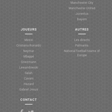
Manchester City
ANGLETERRE
Manchester United
Juventus
ESPAGNE
Bayern
ITALIE
JOUEURS
AUTRES
ALLEMAGNE
Messi
Les directs
Cristiano Ronaldo
Palmarès
RECHERCHE
Neymar
National football teams of
Europe
Mbappé
Griezmann
Lewandowski
Salah
Cavani
Hazard
Gabriel Jesus
CONTACT