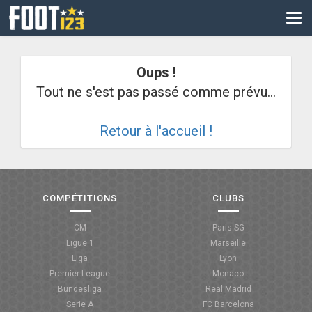
CM
EURO
Oups !
CAN
Tout ne s'est pas passé comme prévu...
LIGUE DES CHAMPIONS
Retour à l'accueil !
PALMARÈS
LES DIRECTS
LIGUE 1
COMPÉTITIONS
CLUBS
LIGUE 2
CM
Paris-SG
Ligue 1
Marseille
NATIONAL
Liga
Lyon
Premier League
Monaco
COUPE DE FRANCE
Bundesliga
Real Madrid
Serie A
FC Barcelona
COUPE DE LA LIGUE