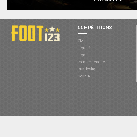
COMPÉTITIONS
CM
Ligue 1
Liga
Premier League
Bundesliga
Serie A