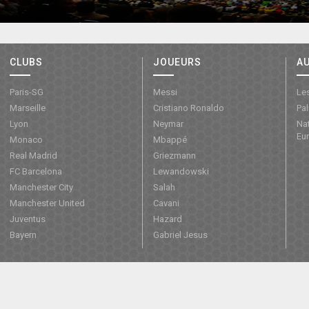
CLUBS
JOUEURS
A
Paris-SG
Messi
Les
Marseille
Cristiano Ronaldo
Pa
Lyon
Neymar
Nat
Eu
Monaco
Mbappé
Real Madrid
Griezmann
FC Barcelona
Lewandowski
Manchester City
Salah
Manchester United
Cavani
Juventus
Hazard
Bayern
Gabriel Jesus