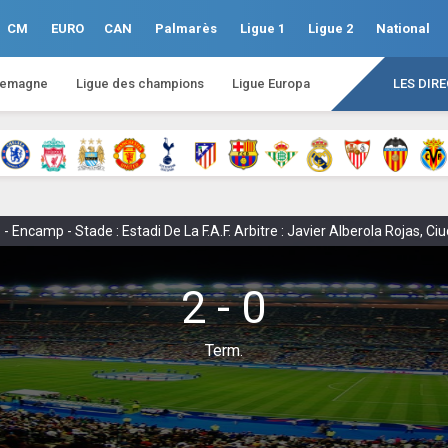
CM
EURO
CAN
Palmarès
Ligue 1
Ligue 2
National
lemagne
Ligue des champions
Ligue Europa
LES DIR
Encamp - Stade : Estadi De La F.A.F. Arbitre : Javier Alberola Rojas, Ci
2 - 0
Term.