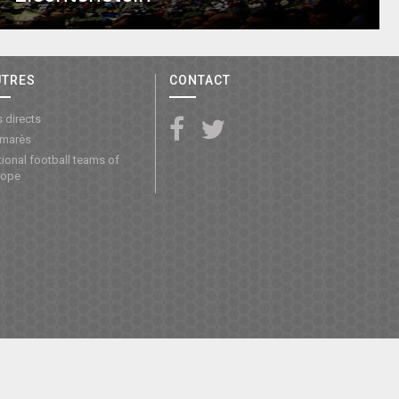
UTRES
CONTACT
 directs
lmarès
ional football teams of
rope