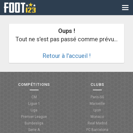
CM
EURO
Oups !
CAN
Tout ne s'est pas passé comme prévu...
LIGUE DES CHAMPIONS
Retour à l'accueil !
PALMARÈS
LES DIRECTS
LIGUE 1
COMPÉTITIONS
CLUBS
LIGUE 2
CM
Paris-SG
Ligue 1
Marseille
NATIONAL
Liga
Lyon
Premier League
Monaco
COUPE DE FRANCE
Bundesliga
Real Madrid
Serie A
FC Barcelona
COUPE DE LA LIGUE