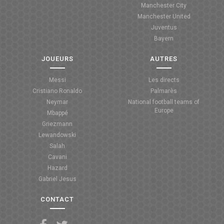
Manchester City
ANGLETERRE
Manchester United
Juventus
ESPAGNE
Bayern
ITALIE
JOUEURS
AUTRES
ALLEMAGNE
Messi
Les directs
Cristiano Ronaldo
Palmarès
RECHERCHE
Neymar
National football teams of
Europe
Mbappé
Griezmann
Lewandowski
Salah
Cavani
Hazard
Gabriel Jesus
CONTACT