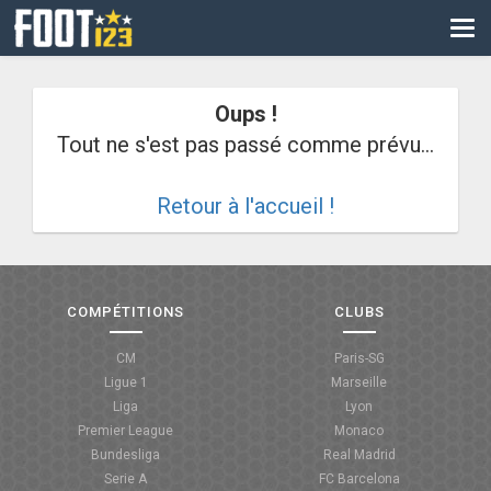
CM
EURO
Oups !
CAN
Tout ne s'est pas passé comme prévu...
LIGUE DES CHAMPIONS
Retour à l'accueil !
PALMARÈS
LES DIRECTS
LIGUE 1
COMPÉTITIONS
CLUBS
LIGUE 2
CM
Paris-SG
Ligue 1
Marseille
NATIONAL
Liga
Lyon
Premier League
Monaco
COUPE DE FRANCE
Bundesliga
Real Madrid
Serie A
FC Barcelona
COUPE DE LA LIGUE