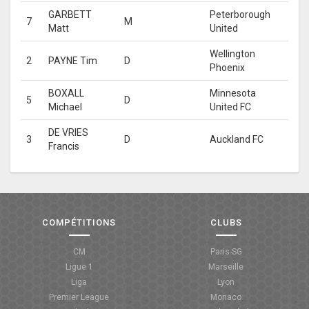
GARBETT
Peterborough
7
M
ANGLETERRE
Matt
United
ESPAGNE
Wellington
2
PAYNE Tim
D
Phoenix
ITALIE
BOXALL
Minnesota
5
D
Michael
United FC
ALLEMAGNE
DE VRIES
RECHERCHE
3
D
Auckland FC
Francis
COMPÉTITIONS
CLUBS
CM
Paris-SG
Ligue 1
Marseille
Liga
Lyon
Premier League
Monaco