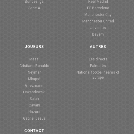
Bundesliga
Real Madrid
Serie A
FC Barcelona
Manchester City
Manchester United
Juventus
Bayern
JOUEURS
AUTRES
Messi
Les directs
Cristiano Ronaldo
Palmarès
Neymar
National football teams of
Europe
Mbappé
Griezmann
Lewandowski
Salah
Cavani
Hazard
Gabriel Jesus
CONTACT