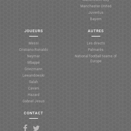
Manchester United
ANGLETERRE
Juventus
Bayern
ESPAGNE
JOUEURS
AUTRES
ITALIE
Messi
Les directs
ALLEMAGNE
Cristiano Ronaldo
Palmarès
Neymar
National football teams of
RECHERCHE
Europe
Mbappé
Griezmann
Lewandowski
Salah
Cavani
Hazard
Gabriel Jesus
CONTACT