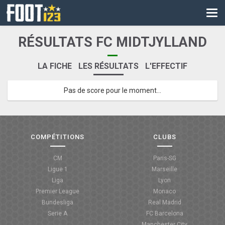
CM
EURO
RÉSULTATS FC MIDTJYLLAND
CAN
LA FICHE
LES RÉSULTATS
L'EFFECTIF
LIGUE DES CHAMPIONS
Pas de score pour le moment...
PALMARÈS
LES DIRECTS
LIGUE 1
COMPÉTITIONS
CLUBS
LIGUE 2
CM
Paris-SG
Ligue 1
Marseille
NATIONAL
Liga
Lyon
Premier League
Monaco
COUPE DE FRANCE
Bundesliga
Real Madrid
Serie A
FC Barcelona
COUPE DE LA LIGUE
Manchester City