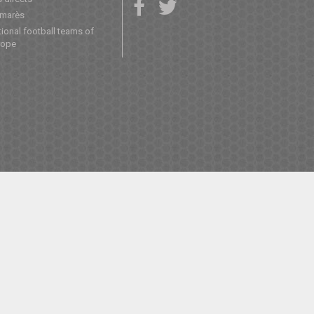
lmarès
ional football teams of
rope