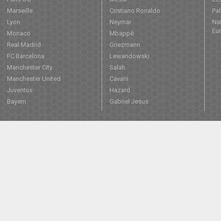
Marseille
Cristiano Ronaldo
Pa
Lyon
Neymar
Nat
Eu
Monaco
Mbappé
Real Madrid
Griezmann
FC Barcelona
Lewandowski
Manchester City
Salah
Manchester United
Cavani
Juventus
Hazard
Bayern
Gabriel Jesus