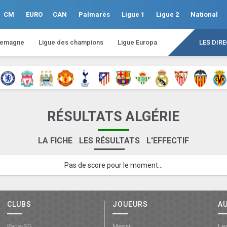
CM
EURO
CAN
Palmarès
Ligue 1
Ligue 2
National
lemagne
Ligue des champions
Ligue Europa
LES DIR
RÉSULTATS ALGÉRIE
LA FICHE
LES RÉSULTATS
L'EFFECTIF
Pas de score pour le moment...
CLUBS
JOUEURS
A
Paris-SG
Messi
Les