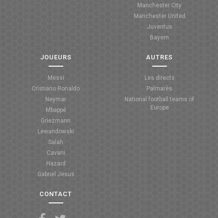
Manchester City
ANGLETERRE
Manchester United
Juventus
ESPAGNE
Bayern
ITALIE
JOUEURS
AUTRES
ALLEMAGNE
Messi
Les directs
Cristiano Ronaldo
Palmarès
RECHERCHE
Neymar
National football teams of
Europe
Mbappé
Griezmann
Lewandowski
Salah
Cavani
Hazard
Gabriel Jesus
CONTACT