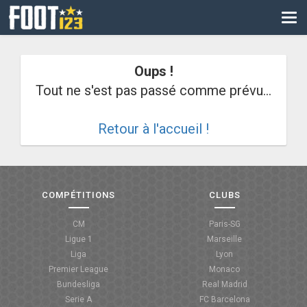
CM
EURO
Oups !
CAN
Tout ne s'est pas passé comme prévu...
LIGUE DES CHAMPIONS
Retour à l'accueil !
PALMARÈS
LES DIRECTS
LIGUE 1
COMPÉTITIONS
CLUBS
LIGUE 2
CM
Paris-SG
Ligue 1
Marseille
NATIONAL
Liga
Lyon
Premier League
Monaco
COUPE DE FRANCE
Bundesliga
Real Madrid
Serie A
FC Barcelona
COUPE DE LA LIGUE