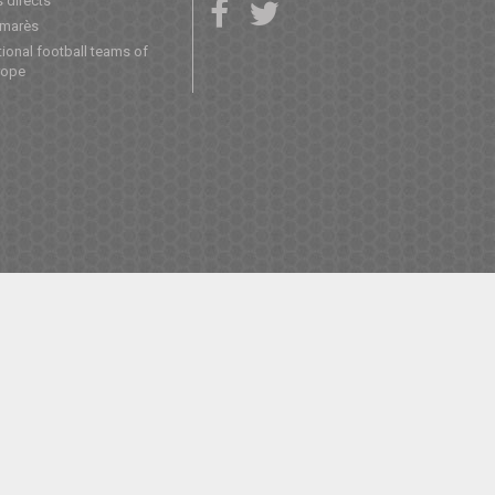
 directs
lmarès
ional football teams of
rope