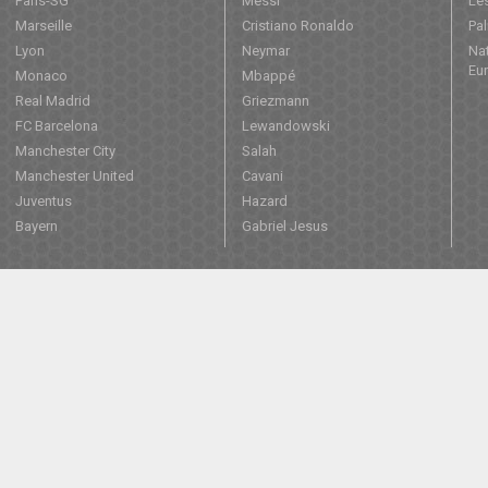
Paris-SG
Messi
Les
Marseille
Cristiano Ronaldo
Pa
Lyon
Neymar
Nat
Eu
Monaco
Mbappé
Real Madrid
Griezmann
FC Barcelona
Lewandowski
Manchester City
Salah
Manchester United
Cavani
Juventus
Hazard
Bayern
Gabriel Jesus