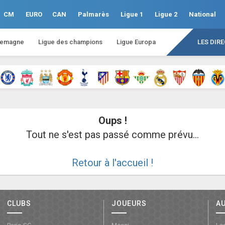
CM
EURO
CAN
Palmarès
Ligue 1
Ligue 2
National
lemagne
Ligue des champions
Ligue Europa
LES DIR
Oups !
Tout ne s'est pas passé comme prévu...
Retour à l'accueil !
CLUBS
JOUEURS
A