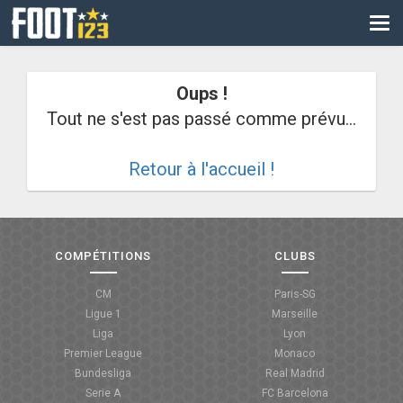
CM
EURO
Oups !
CAN
Tout ne s'est pas passé comme prévu...
LIGUE DES CHAMPIONS
Retour à l'accueil !
PALMARÈS
LES DIRECTS
LIGUE 1
COMPÉTITIONS
CLUBS
LIGUE 2
CM
Paris-SG
Ligue 1
Marseille
NATIONAL
Liga
Lyon
Premier League
Monaco
COUPE DE FRANCE
Bundesliga
Real Madrid
Serie A
FC Barcelona
COUPE DE LA LIGUE