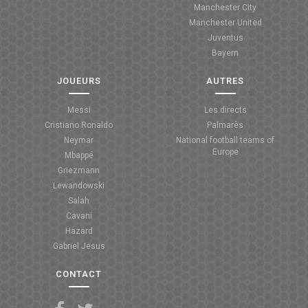
Manchester City
ANGLETERRE
Manchester United
Juventus
ESPAGNE
Bayern
ITALIE
JOUEURS
AUTRES
ALLEMAGNE
Messi
Les directs
Cristiano Ronaldo
Palmarès
RECHERCHE
Neymar
National football teams of
Europe
Mbappé
Griezmann
Lewandowski
Salah
Cavani
Hazard
Gabriel Jesus
CONTACT