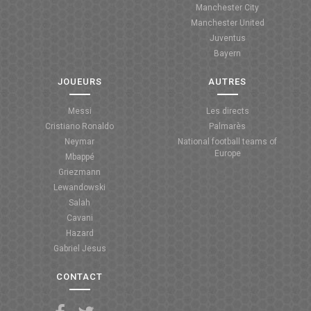
Manchester City
ANGLETERRE
Manchester United
Juventus
ESPAGNE
Bayern
ITALIE
JOUEURS
AUTRES
ALLEMAGNE
Messi
Les directs
Cristiano Ronaldo
Palmarès
RECHERCHE
Neymar
National football teams of
Europe
Mbappé
Griezmann
Lewandowski
Salah
Cavani
Hazard
Gabriel Jesus
CONTACT