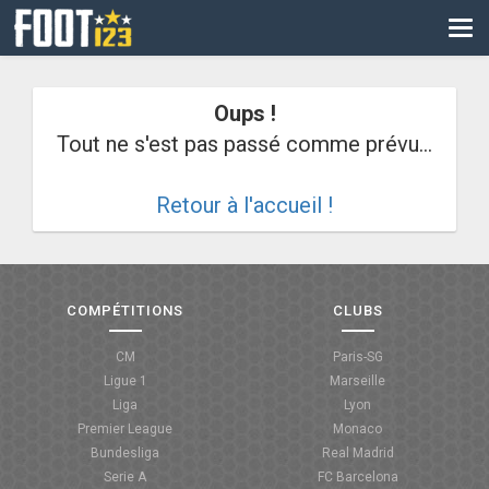
CM
EURO
Oups !
CAN
Tout ne s'est pas passé comme prévu...
LIGUE DES CHAMPIONS
Retour à l'accueil !
PALMARÈS
LES DIRECTS
LIGUE 1
COMPÉTITIONS
CLUBS
LIGUE 2
CM
Paris-SG
Ligue 1
Marseille
NATIONAL
Liga
Lyon
Premier League
Monaco
COUPE DE FRANCE
Bundesliga
Real Madrid
Serie A
FC Barcelona
COUPE DE LA LIGUE