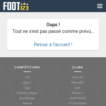
CM
EURO
Oups !
CAN
Tout ne s'est pas passé comme prévu...
LIGUE DES CHAMPIONS
Retour à l'accueil !
PALMARÈS
LES DIRECTS
LIGUE 1
COMPÉTITIONS
CLUBS
LIGUE 2
CM
Paris-SG
Ligue 1
Marseille
NATIONAL
Liga
Lyon
Premier League
Monaco
COUPE DE FRANCE
Bundesliga
Real Madrid
Serie A
FC Barcelona
COUPE DE LA LIGUE