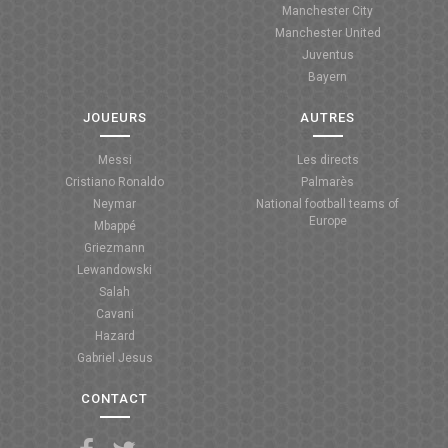
Manchester City
ANGLETERRE
Manchester United
Juventus
ESPAGNE
Bayern
ITALIE
JOUEURS
AUTRES
ALLEMAGNE
Messi
Les directs
Cristiano Ronaldo
Palmarès
RECHERCHE
Neymar
National football teams of
Europe
Mbappé
Griezmann
Lewandowski
Salah
Cavani
Hazard
Gabriel Jesus
CONTACT