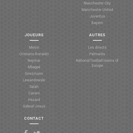
Manchester City
ANGLETERRE
Manchester United
Juventus
ESPAGNE
Bayern
ITALIE
JOUEURS
AUTRES
ALLEMAGNE
Messi
Les directs
Cristiano Ronaldo
Palmarès
RECHERCHE
Neymar
National football teams of
Europe
Mbappé
Griezmann
Lewandowski
Salah
Cavani
Hazard
Gabriel Jesus
CONTACT