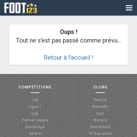
CM
EURO
Oups !
CAN
Tout ne s'est pas passé comme prévu...
LIGUE DES CHAMPIONS
Retour à l'accueil !
PALMARÈS
LES DIRECTS
LIGUE 1
COMPÉTITIONS
CLUBS
LIGUE 2
CM
Paris-SG
Ligue 1
Marseille
NATIONAL
Liga
Lyon
Premier League
Monaco
COUPE DE FRANCE
Bundesliga
Real Madrid
Serie A
FC Barcelona
COUPE DE LA LIGUE