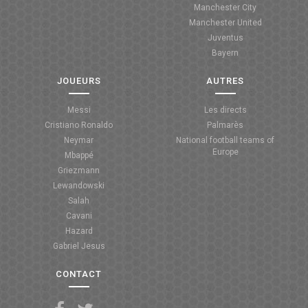
Manchester City
ANGLETERRE
Manchester United
Juventus
ESPAGNE
Bayern
ITALIE
JOUEURS
AUTRES
ALLEMAGNE
Messi
Les directs
Cristiano Ronaldo
Palmarès
RECHERCHE
Neymar
National football teams of
Europe
Mbappé
Griezmann
Lewandowski
Salah
Cavani
Hazard
Gabriel Jesus
CONTACT