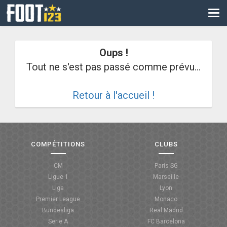
CM
EURO
Oups !
CAN
Tout ne s'est pas passé comme prévu...
LIGUE DES CHAMPIONS
Retour à l'accueil !
PALMARÈS
LES DIRECTS
LIGUE 1
COMPÉTITIONS
CLUBS
LIGUE 2
CM
Paris-SG
Ligue 1
Marseille
NATIONAL
Liga
Lyon
Premier League
Monaco
COUPE DE FRANCE
Bundesliga
Real Madrid
Serie A
FC Barcelona
COUPE DE LA LIGUE