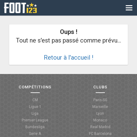
CM
EURO
Oups !
CAN
Tout ne s'est pas passé comme prévu...
LIGUE DES CHAMPIONS
Retour à l'accueil !
PALMARÈS
LES DIRECTS
LIGUE 1
COMPÉTITIONS
CLUBS
LIGUE 2
CM
Paris-SG
Ligue 1
Marseille
NATIONAL
Liga
Lyon
Premier League
Monaco
COUPE DE FRANCE
Bundesliga
Real Madrid
Serie A
FC Barcelona
COUPE DE LA LIGUE