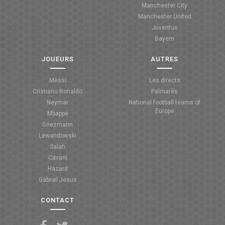
Manchester City
ANGLETERRE
Manchester United
Juventus
ESPAGNE
Bayern
ITALIE
JOUEURS
AUTRES
ALLEMAGNE
Messi
Les directs
Cristiano Ronaldo
Palmarès
RECHERCHE
Neymar
National football teams of
Europe
Mbappé
Griezmann
Lewandowski
Salah
Cavani
Hazard
Gabriel Jesus
CONTACT