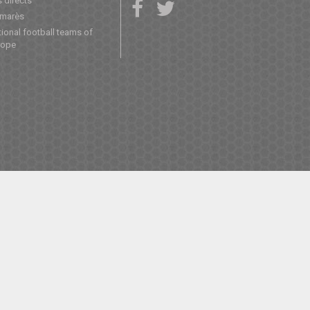
 directs
lmarès
ional football teams of
rope