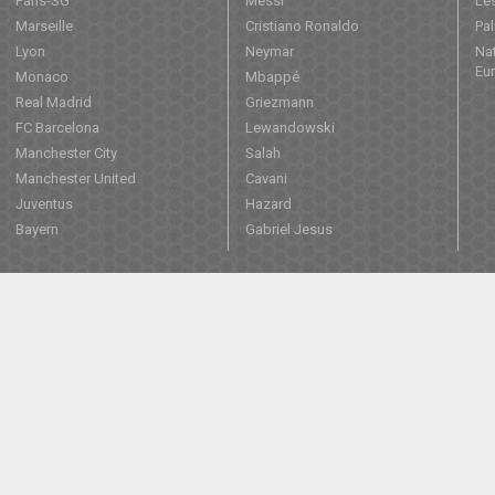
Paris-SG
Messi
Les
Marseille
Cristiano Ronaldo
Pa
Lyon
Neymar
Nat
Eu
Monaco
Mbappé
Real Madrid
Griezmann
FC Barcelona
Lewandowski
Manchester City
Salah
Manchester United
Cavani
Juventus
Hazard
Bayern
Gabriel Jesus