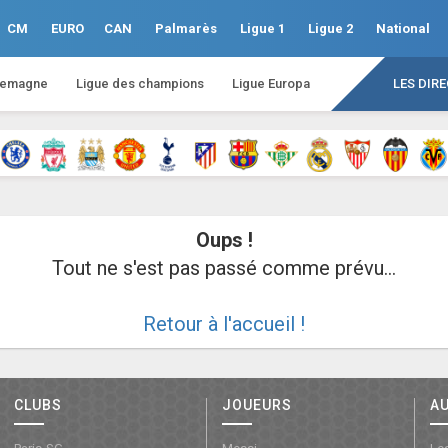
CM
EURO
CAN
Palmarès
Ligue 1
Ligue 2
National
lemagne
Ligue des champions
Ligue Europa
LES DIR
Oups !
Tout ne s'est pas passé comme prévu...
Retour à l'accueil !
CLUBS
JOUEURS
A