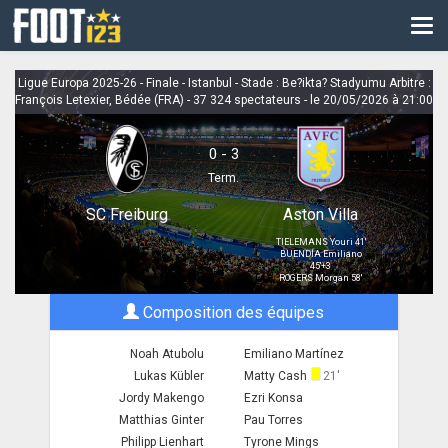
CM
EURO
Ligue Europa 2025-26 - Finale - Istanbul - Stade : Be?ikta? Stadyumu Arbitre :
François Letexier, Bédée (FRA) - 37 324 spectateurs - le 20/05/2026 à 21:00
CAN
LIGUE DES CHAMPIONS
0 - 3
Term.
PALMARÈS
SC Freiburg
Aston Villa
LES DIRECTS
TIELEMANS Youri
41'
BUENDÍA Emiliano
45'+3
LIGUE 1
ROGERS Morgan
58'
Composition des équipes
LIGUE 2
Noah Atubolu
Emiliano Martínez
NATIONAL
Lukas Kübler
Matty Cash
21'
COUPE DE FRANCE
Jordy Makengo
Ezri Konsa
Matthias Ginter
Pau Torres
COUPE DE LA LIGUE
Philipp Lienhart
Tyrone Mings