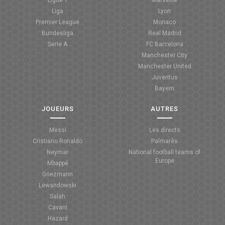
Liga
Lyon
Premier League
Monaco
Bundesliga
Real Madrid
Serie A
FC Barcelona
Manchester City
Manchester United
Juventus
Bayern
JOUEURS
AUTRES
Messi
Les directs
Cristiano Ronaldo
Palmarès
Neymar
National football teams of
Europe
Mbappé
Griezmann
Lewandowski
Salah
Cavani
Hazard