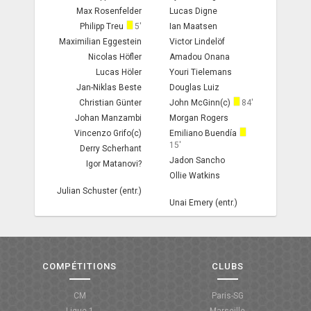
Max Rosenfelder
Lucas Digne
ANGLETERRE
Philipp Treu
5'
Ian Maatsen
Maximilian Eggestein
Victor Lindelöf
ESPAGNE
Nicolas Höfler
Amadou Onana
Lucas Höler
Youri Tielemans
ITALIE
Jan-Niklas Beste
Douglas Luiz
Christian Günter
John McGinn(c)
84'
ALLEMAGNE
Johan Manzambi
Morgan Rogers
Vincenzo Grifo(c)
Emiliano Buendía
RECHERCHE
15'
Derry Scherhant
Jadon Sancho
Igor Matanovi?
Ollie Watkins
Julian Schuster (entr.)
Unai Emery (entr.)
COMPÉTITIONS
CLUBS
CM
Paris-SG
Ligue 1
Marseille