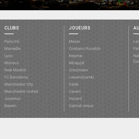
CLUBS
JOUEURS
A
Paris-SG
Messi
Les
Marseille
Cristiano Ronaldo
Pa
Lyon
Neymar
Nat
Eu
Monaco
Mbappé
Real Madrid
Griezmann
FC Barcelona
Lewandowski
Manchester City
Salah
Manchester United
Cavani
Juventus
Hazard
Bayern
Gabriel Jesus