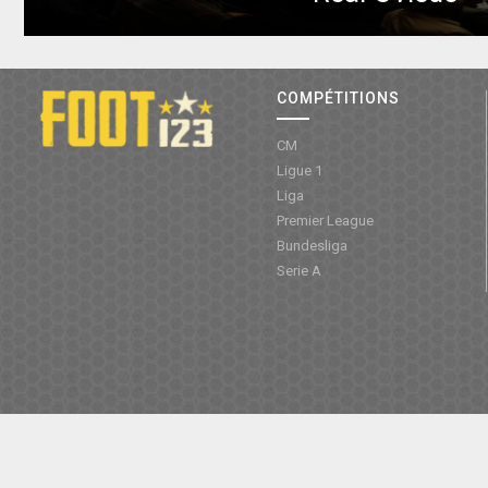
COMPÉTITIONS
CM
Ligue 1
Liga
Premier League
Bundesliga
Serie A