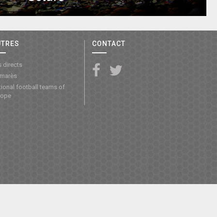
UTRES
CONTACT
 directs
lmarès
ional football teams of
rope