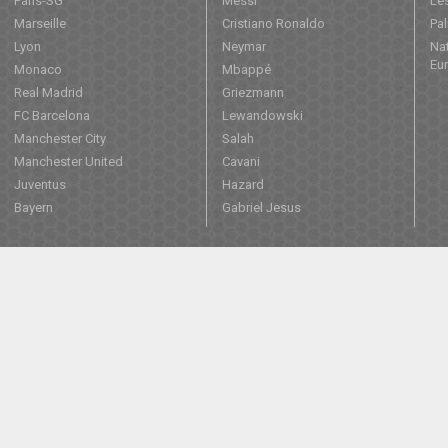
Paris-SG
Messi
Les
Marseille
Cristiano Ronaldo
Pa
Lyon
Neymar
Nat
Eu
Monaco
Mbappé
Real Madrid
Griezmann
FC Barcelona
Lewandowski
Manchester City
Salah
Manchester United
Cavani
Juventus
Hazard
Bayern
Gabriel Jesus