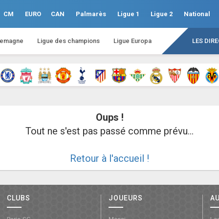
CM
EURO
CAN
Palmarès
Ligue 1
Ligue 2
National
lemagne
Ligue des champions
Ligue Europa
LES DIR
Oups !
Tout ne s'est pas passé comme prévu...
Retour à l'accueil !
CLUBS
JOUEURS
A