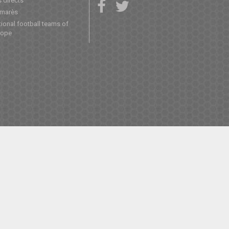
 directs
lmarès
ional football teams of
rope